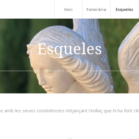
Inici
Funerària
Esqueles
Esqueles
amb les seves condolències mitjançant l’enllaç que hi ha fent click 