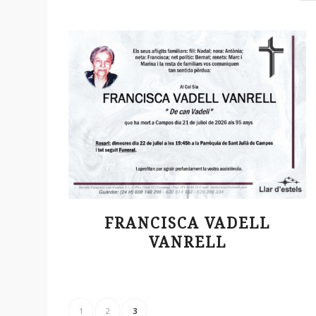
FRANCISCA VADELL
VANRELL
1
2
3