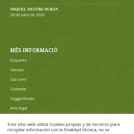
MIQUEL MESTRE DURAN
28 de juliol de 2026
MÉS INFORMACIÓ
Esqueles
Serveis
Qui som?
Contacte
Suggerències
Avís legal
Privacitat
Este sitio web utiliza Cookies propias y de terceros para
Política de cookies
recopilar información con la finalidad técnica, no se