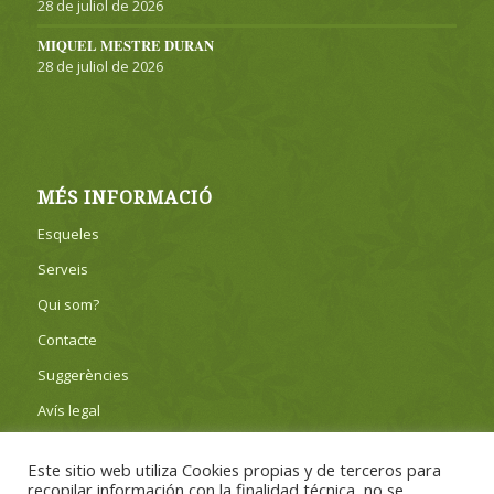
28 de juliol de 2026
MIQUEL MESTRE DURAN
28 de juliol de 2026
MÉS INFORMACIÓ
Esqueles
Serveis
Qui som?
Contacte
Suggerències
Avís legal
Privacitat
Este sitio web utiliza Cookies propias y de terceros para
Política de cookies
recopilar información con la finalidad técnica, no se